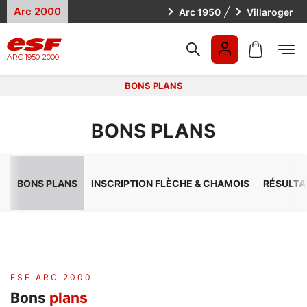
Arc 2000
Arc 1950
Villaroger
ARC 1950-2000
BONS PLANS
FR
BONS PLANS
FR
EN
BONS PLANS
INSCRIPTION FLÈCHE & CHAMOIS
RÉSULTA
ESF ARC 2000
Bons
plans